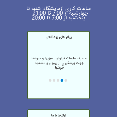
ساعات کاری آزمایشگاه: شنبه تا
چهارشنبه از 7:00 تا 21:00 -
پنجشنبه از 7:00 تا 20:00
پیام های بهداشتی
مصرف مايعات فراوان، سبزيها و ميوه‌ها
جهت پيشگيري از بروز و يا تشديد
جوشها.
دستهاي آلوده و كثيف را به چشم نماليد.
ورزش منظم اضطراب بيماران را تا 20%
كاهش مي‌دهد.
شنا، پياده روي، دويدن، دوچرخه سواري
و كوهنوردي مناسب‌ترين ورزش براي
سلامت قلب مي‌باشد
پس از هربار حمام كردن گوشهاي خود را
با حوله تميز خشك كنيد.
ارتباط با ما