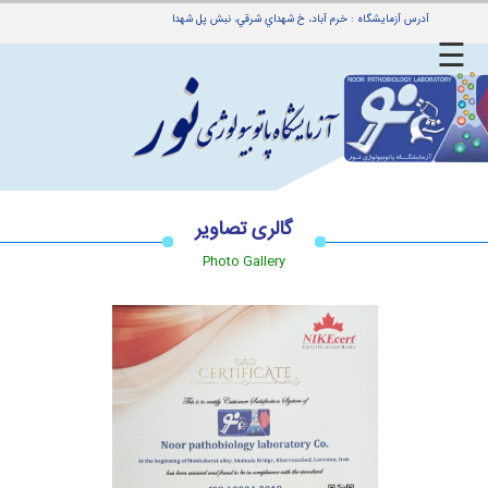
آدرس آزمایشگاه : خرم آباد، خ شهداي شرقي، نبش پل شهدا
☰
ه
ی
بدهی
ین
گالری تصاویر
جوابدهی
Photo Gallery
مراجعین
راهنمای
جوابدهی
راهنمای
بیماران
ی
zoom