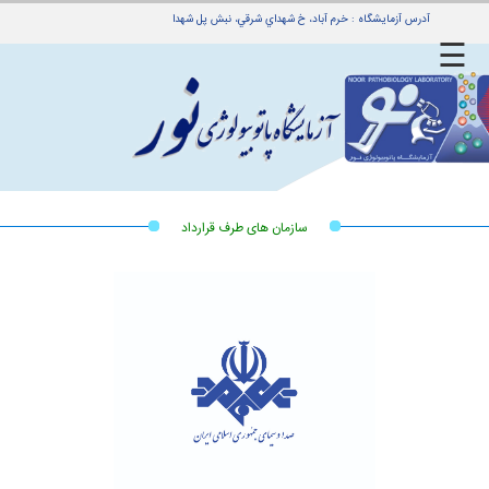
آدرس آزمایشگاه : خرم آباد، خ شهداي شرقي، نبش پل شهدا
☰
ه
ی
بدهی
ین
سازمان های طرف قرارداد
جوابدهی
مراجعین
راهنمای
جوابدهی
راهنمای
بیماران
ی