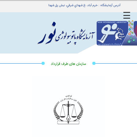
آدرس آزمایشگاه : خرم آباد، خ شهداي شرقي، نبش پل شهدا
☰
ه
ی
بدهی
ین
سازمان های طرف قرارداد
جوابدهی
مراجعین
راهنمای
جوابدهی
راهنمای
بیماران
ی